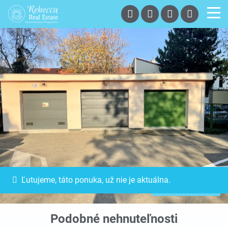
Ľutujeme, táto ponuka, už nie je aktuálna.
Exkluzívna ponuka
Podobné nehnuteľnosti