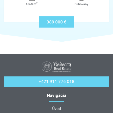
2
1869 m
Dubovany
389 000 €
+421 911 776 018
Navigácia
Úvod