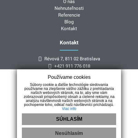
O nás
Nehnuteľnosti
Referencie
Blog
Kontakt
Kontakt
Révová 7, 811 02 Bratislava
+421 911 776 018
info@rebeccarealestate.sk
Používame cookies
Súbory cookie a ďalšie technológie sledovania
používame na zlepšenie vášho zážitku z prehliadania
našich webových stránok, na to, aby sme vám
zobrazovali prispôsobený obsah a cielené reklamy, na
analýzu návštevnosti našich webových stránok a na
pochopenie toho, odkiaľ naši návštevníci prichádzajú.
Viac info
Prinášame Vám vybrané nehnuteľnosti zo Slovenska ako aj z
TOP luxusných medzinárdoných lokalít.
SÚHLASÍM
Nesúhlasím