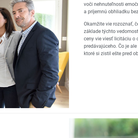
voči nehnuteľnosti emoč
a príjemnú obhliadku be
Okamžite vie rozoznať, čo
základe týchto vedomostí
ceny vie viesť licitáciu 
predávajúceho. Čo je ale 
ktoré si zistil ešte pred 