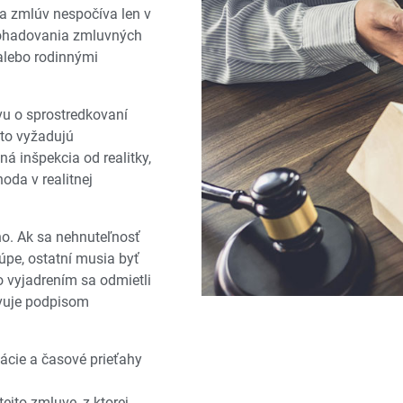
a zmlúv nespočíva len v
 dohadovania zmluvných
alebo rodinnými
u o sprostredkovaní
 to vyžadujú
á inšpekcia od realitky,
oda v realitnej
o. Ak sa nehnuteľnosť
úpe, ostatní musia byť
 vyjadrením sa odmietli
avuje podpisom
ácie a časové prieťahy
ejto zmluve, z ktorej