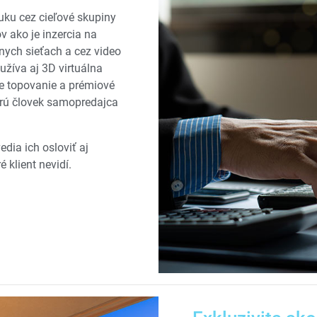
uku cez cieľové skupiny
v ako je inzercia na
lnych sieťach a cez video
užíva aj 3D virtuálna
e topovanie a prémiové
torú človek samopredajca
dia ich osloviť aj
 klient nevidí.