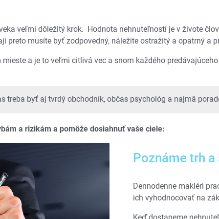
oveka veľmi dôležitý krok. Hodnota nehnuteľností je v živote č
daji preto musíte byť zodpovedný, náležite ostražitý a opatrný a p
m mieste a je to veľmi citlivá vec a snom každého predávajúceho
as treba byť aj tvrdý obchodník, občas psychológ a najmä poradc
ybám a rizikám a pomôže dosiahnuť vaše ciele:
Poznáme trh a 
Dennodenne makléri prac
ich vyhodnocovať na zák
Keď dostaneme nehnuteľn