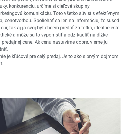
uky, konkurenciu, určíme si cieľové skupiny
ketingovú komunikáciu. Toto všetko súvisí s efektívnym
j cenotvorbou. Spoliehať sa len na informáciu, že sused
eur, tak aj ja svoj byt chcem predať za toľko, ideálne ešte
taktické a môže sa to vypomstiť a odzrkadliť na dĺžke
ej predajnej cene. Ak cenu nastavíme dobre, vieme ju
niť.
e je kľúčové pre celý predaj. Je to ako s prvým dojmom
t.