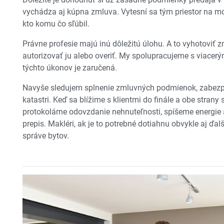
vychádza aj kúpna zmluva. Vytesní sa tým priestor na m
kto komu čo sľúbil.
Právne profesie majú inú dôležitú úlohu. A to vyhotoviť 
autorizovať ju alebo overiť. My spolupracujeme s viacerý
týchto úkonov je zaručená.
Navyše sledujem splnenie zmluvných podmienok, zabez
katastri. Keď sa blížime s klientmi do finále a obe strany 
protokolárne odovzdanie nehnuteľnosti, spíšeme energie 
prepis. Makléri, ak je to potrebné dotiahnu obvykle aj ďal
správe bytov.