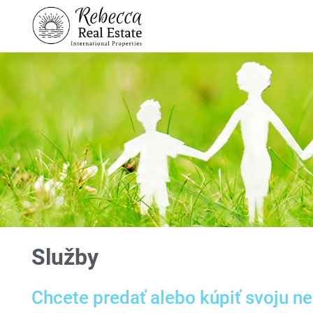
Služby
Chcete predať alebo kúpiť svoju n