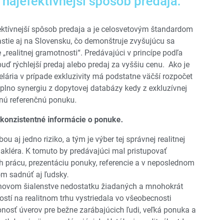
 najefektívnejší spôsob predaja.
fektívnejší spôsob predaja a je celosvetovým štandardom
rastie aj na Slovensku, čo demonštruje zvyšujúcu sa
 „realitnej gramotnosti“. Predávajúci v princípe podľa
uď rýchlejší predaj alebo predaj za vyššiu cenu. Ako je
lária v prípade exkluzivity má podstatne väčší rozpočet
plno synergiu z dopytovej databázy kedy z exkluzívnej
anú referenčnú ponuku.
 konzistentné informácie o ponuke.
ou aj jedno riziko, a tým je výber tej správnej realitnej
makléra. K tomuto by predávajúci mal pristupovať
ch prácu, prezentáciu ponuky, referencie a v neposlednom
om sadnúť aj ľudsky.
novom šialenstve nedostatku žiadaných a mnohokrát
tí na realitnom trhu vystriedala vo všeobecnosti
pnosť úverov pre bežne zarábajúcich ľudi, veľká ponuka a