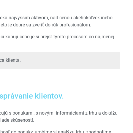
loveka najvyšším aktívom, nad cenou akéhokoľvek iného
reto je dobré sa zveriť do rúk profesionálom.
 či kupujúceho je si prejsť týmto procesom čo najmenej
a klienta.
správanie klientov.
ujú s ponukami, s novými informáciami z trhu a dokážu
lade skúseností.
osť do ponuky, urobíme si analýzu trhu, zhodnotíme