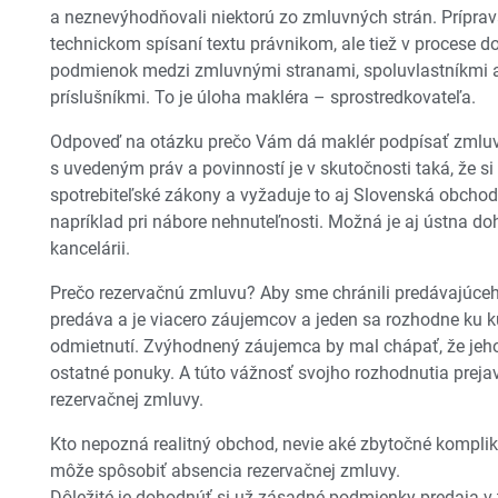
a neznevýhodňovali niektorú zo zmluvných strán. Príprav
technickom spísaní textu právnikom, ale tiež v procese
podmienok medzi zmluvnými stranami, spoluvlastníkmi 
príslušníkmi. To je úloha makléra – sprostredkovateľa.
Odpoveď na otázku prečo Vám dá maklér podpísať zmluv
s uvedeným práv a povinností je v skutočnosti taká, že si
spotrebiteľské zákony a vyžaduje to aj Slovenská obchodn
napríklad pri nábore nehnuteľnosti. Možná je aj ústna doh
kancelárii.
Prečo rezervačnú zmluvu? Aby sme chránili predávajúceh
predáva a je viacero záujemcov a jeden sa rozhodne ku k
odmietnutí. Zvýhodnený záujemca by mal chápať, že jeho
ostatné ponuky. A túto vážnosť svojho rozhodnutia prej
rezervačnej zmluvy.
Kto nepozná realitný obchod, nevie aké zbytočné komplik
môže spôsobiť absencia rezervačnej zmluvy.
Dôležité je dohodnúť si už zásadné podmienky predaja v t