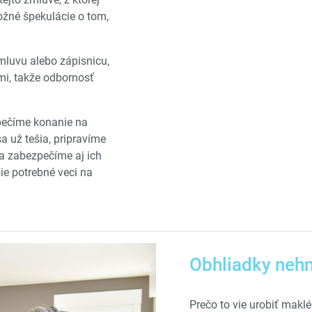
ožné špekulácie o tom,
zmluvu alebo zápisnicu,
mi, takže odbornosť
pečíme konanie na
sa už tešia, pripravíme
a zabezpečíme aj ich
šie potrebné veci na
Obhliadky nehn
Prečo to vie urobiť maklé