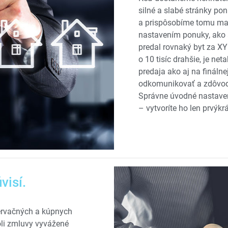
silné a slabé stránky pon
a prispôsobíme tomu mar
nastavením ponuky, ako a
predal rovnaký byt za XY 
o 10 tisíc drahšie, je ne
predaja ako aj na fináln
odkomunikovať a zdôvod
Správne úvodné nastaveni
– vytvoríte ho len prvýkrá
visí.
zervačných a kúpnych
oli zmluvy vyvážené