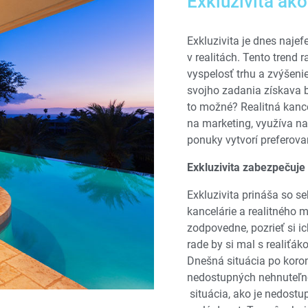
Exkluzivita ako
Exkluzivita je dnes naje
v realitách. Tento trend 
vyspelosť trhu a zvýšenie
svojho zadania získava b
to možné? Realitná kance
na marketing, využíva na
ponuky vytvorí preferov
Exkluzivita zabezpečuje
Exkluzivita prináša so seb
kancelárie a realitného 
zodpovedne, pozrieť si i
rade by si mal s realiťák
Dnešná situácia po koro
nedostupných nehnuteľnos
situácia, ako je nedostu