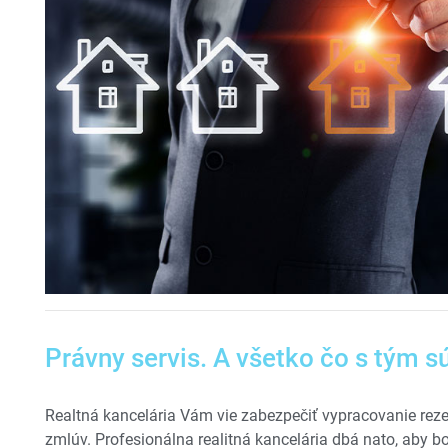
Právny servis. A všetko čo s tým sú
Realtná kancelária Vám vie zabezpečiť vypracovanie re
zmlúv. Profesionálna realitná kancelária dbá nato, aby b