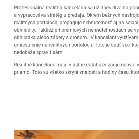
Profesionálna realitná kancelária sa už dnes díva na pon
a vypracováva stratégiu predaja. Okrem bežných nástrojo
realitných portáloch, propaguje nehnuteľnosť aj na sociá
obhliadky. Taktiež pri prémiových nehnuteľnostiach sa vy
obhliadka alebo zábery s dronom. V kancelárii využívam
umiestnenie na realitných portáloch. Toto je opäť vec, k
nedokáže spraviť sám.
Realitné kancelárie majú vlastné databázy záujemcov a ve
priamo. Toto sú všetko skryté znalosti a hodiny času, ktoré