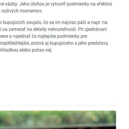
né väzby. Jeho úlohou je vytvoriť podmienky na efektnú
z rušivých momentov.
 kupujúcich zaujalo, čo sa im najviac páči a napr. na
 sa zamerať na detaily nehnuteľnosti. Pri zjednávaní
o cene a vyjednať čo najlepšie podmienky pre
najdôležitejšie, pozná aj kupujúceho a jeho predstavy,
obhliadkou alebo počas nej.