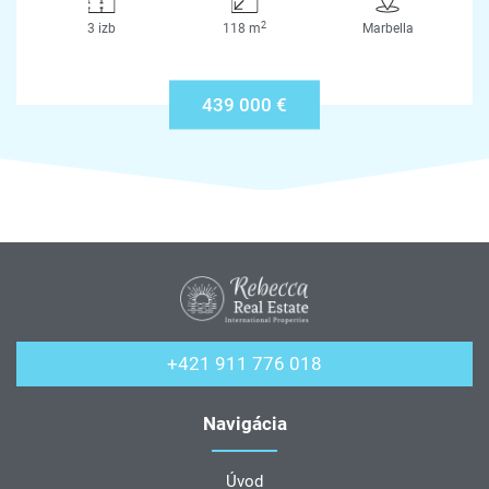
2
3 izb
118 m
Marbella
439 000 €
+421 911 776 018
Navigácia
Úvod