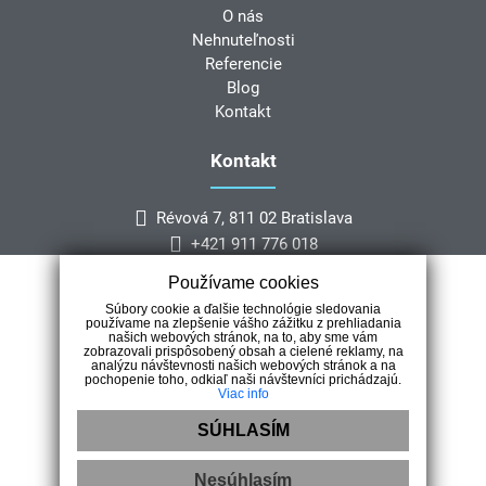
O nás
Nehnuteľnosti
Referencie
Blog
Kontakt
Kontakt
Révová 7, 811 02 Bratislava
+421 911 776 018
info@rebeccarealestate.sk
Používame cookies
Súbory cookie a ďalšie technológie sledovania
používame na zlepšenie vášho zážitku z prehliadania
našich webových stránok, na to, aby sme vám
zobrazovali prispôsobený obsah a cielené reklamy, na
analýzu návštevnosti našich webových stránok a na
pochopenie toho, odkiaľ naši návštevníci prichádzajú.
Viac info
Prinášame Vám vybrané nehnuteľnosti zo Slovenska ako aj z
TOP luxusných medzinárdoných lokalít.
SÚHLASÍM
Nesúhlasím