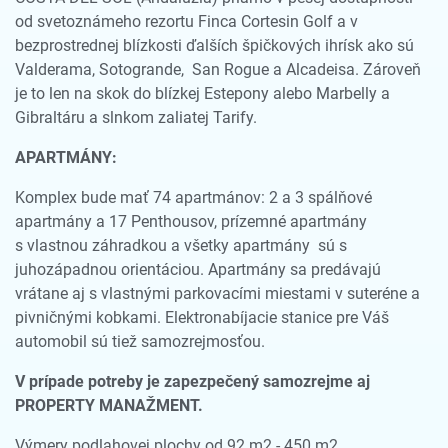
od svetoznámeho rezortu Finca Cortesin Golf a v
bezprostrednej blízkosti ďalších špičkových ihrísk ako sú
Valderama, Sotogrande, San Rogue a Alcadeisa. Zároveň
je to len na skok do blízkej Estepony alebo Marbelly a
Gibraltáru a slnkom zaliatej Tarify.
APARTMÁNY:
Komplex bude mať 74 apartmánov: 2 a 3 spálňové
apartmány a 17 Penthousov, prízemné apartmány
s vlastnou záhradkou a všetky apartmány sú s
juhozápadnou orientáciou. Apartmány sa predávajú
vrátane aj s vlastnými parkovacími miestami v suteréne a
pivničnými kobkami. Elektronabíjacie stanice pre Váš
automobil sú tiež samozrejmosťou.
V prípade potreby je zapezpečený samozrejme aj
PROPERTY MANAŽMENT.
Výmery podlahovej plochy od 92 m2 - 450 m2