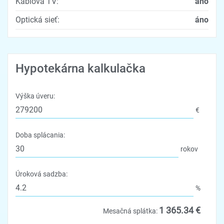
Káblová TV:
áno
Optická sieť:
áno
Hypotekárna kalkulačka
Výška úveru:
€
Doba splácania:
rokov
Úroková sadzba:
%
1 365.34 €
Mesačná splátka: