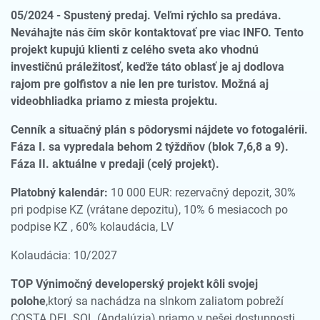
05/2024 - Spustený predaj. Veľmi rýchlo sa predáva.
Neváhajte nás čím skôr kontaktovať pre viac INFO. Tento
projekt kupujú klienti z celého sveta ako vhodnú
investičnú práležitosť, keďže táto oblasť je aj dodlova
rajom pre golfistov a nie len pre turistov. Možná aj
videobhliadka priamo z miesta projektu.
Cenník a situačný plán s pôdorysmi nájdete vo fotogalérii.
Fáza I. sa vypredala behom 2 týždňov (blok 7,6,8 a 9).
Fáza II. aktuálne v predaji (celý projekt).
Platobný kalendár:
10 000 EUR: rezervačný depozit, 30%
pri podpise KZ (vrátane depozitu), 10% 6 mesiacoch po
podpise KZ , 60% kolaudácia, LV
Kolaudácia: 10/2027
TOP Výnimočný developerský projekt kôli svojej
polohe
,ktorý sa nachádza na slnkom zaliatom pobreží
COSTA DEL SOL (Andalúzia) priamo v pešej dostupnosti