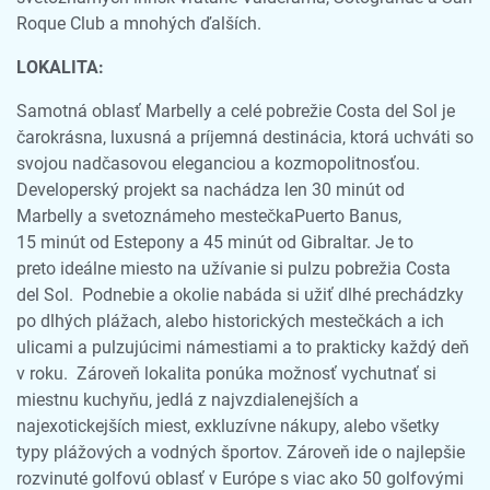
Roque Club a mnohých ďalších.
LOKALITA:
Samotná oblasť Marbelly a celé pobrežie Costa del Sol je
čarokrásna, luxusná a príjemná destinácia, ktorá uchváti so
svojou nadčasovou eleganciou a kozmopolitnosťou.
Developerský projekt sa nachádza len 30 minút od
Marbelly a svetoznámeho mestečkaPuerto Banus,
15 minút od Estepony a 45 minút od Gibraltar. Je to
preto ideálne miesto na užívanie si pulzu pobrežia Costa
del Sol. Podnebie a okolie nabáda si užiť dlhé prechádzky
po dlhých plážach, alebo historických mestečkách a ich
ulicami a pulzujúcimi námestiami a to prakticky každý deň
v roku. Zároveň lokalita ponúka možnosť vychutnať si
miestnu kuchyňu, jedlá z najvzdialenejších a
najexotickejších miest, exkluzívne nákupy, alebo všetky
typy plážových a vodných športov. Zároveň ide o najlepšie
rozvinuté golfovú oblasť v Európe s viac ako 50 golfovými