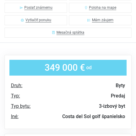
Poslať známemu
Poloha na mape
Vytlačiť ponuku
Mám záujem
Mesačná splátka
349 000 €
od
Druh:
Byty
Typ:
Predaj
Typ bytu:
3-izbový byt
Iné:
Costa del Sol
golf
španielsko