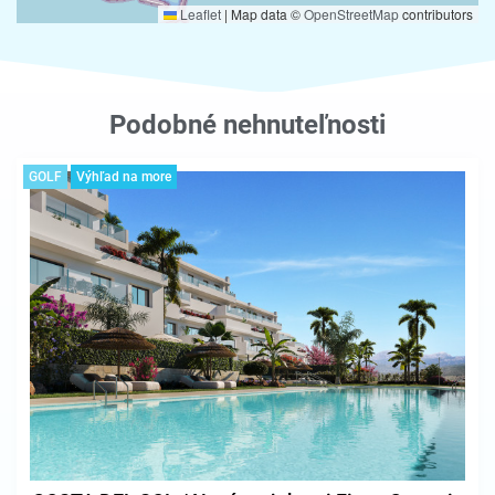
Leaflet
|
Map data ©
OpenStreetMap
contributors
Podobné nehnuteľnosti
GOLF
Výhľad na more