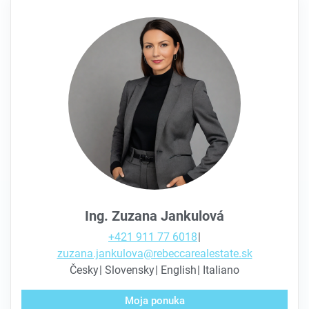
Ing. Zuzana Jankulová
+421 911 77 6018
zuzana.jankulova@rebeccarealestate.sk
Česky
Slovensky
English
Italiano
Moja ponuka