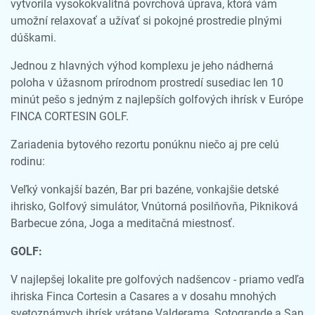
vytvorila vysokokvalitná povrchová úprava, ktorá vám
umožní relaxovať a užívať si pokojné prostredie plnými
dúškami.
Jednou z hlavných výhod komplexu je jeho nádherná
poloha v úžasnom prírodnom prostredí susediac len 10
minút pešo s jedným z najlepších golfových ihrísk v Európe
FINCA CORTESIN GOLF.
Zariadenia bytového rezortu ponúknu niečo aj pre celú
rodinu:
Veľký vonkajší bazén, Bar pri bazéne, vonkajšie detské
ihrisko, Golfový simulátor, Vnútorná posilňovňa, Pikniková
Barbecue zóna, Joga a meditačná miestnosť.
GOLF:
V najlepšej lokalite pre golfových nadšencov - priamo vedľa
ihriska Finca Cortesin a Casares a v dosahu mnohých
svetoznámych ihrísk vrátane Valderama, Sotogrande a San