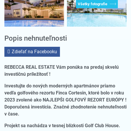
Všetky fotografie
Popis nehnuteľnosti
Zdieľať na Facebooku
REBECCA REAL ESTATE Vám ponúka na predaj skvelú
investičnú príležitosť !
Investujte do nových moderných apartmánov priamo
vedľa golfového rezortu Finca Cortesin, ktoré bolo v roku
2023 zvolené ako NAJLEPŠI GOLFOVÝ REZORT EURÓPY !
Doporučená investícia. Značné zhodnotenie nehnuteľnosti
v čase.
Projekt sa nachádza v tesnej blízkosti Golf Club House.