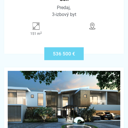
Predaj
3-izbový byt
2
151 m
536 500 €