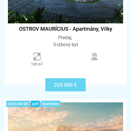
OSTROV MAURÍCIUS - Apartmány, Vilky
Predaj
3-izbový byt
2
100 m
225 000 €
Costa del Sol
golf
španielsko