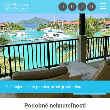
Ľutujeme, táto ponuka, už nie je aktuálna.
Exkluzívna ponuka
Podobné nehnuteľnosti